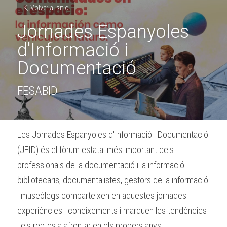
Volver al sitio
Jornades Espanyoles 
d'Informació i 
Documentació
FESABID
Les Jornades Espanyoles d'Informació i Documentació 
(JEID) és el fòrum estatal més important dels 
professionals de la documentació i la informació: 
bibliotecaris, documentalistes, gestors de la informació 
i museòlegs comparteixen en aquestes jornades 
experiències i coneixements i marquen les tendències 
i els reptes a afrontar en els propers anys .